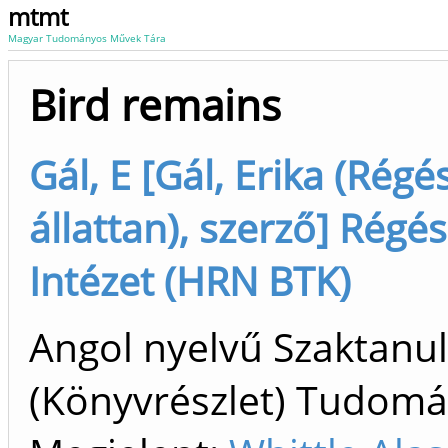
mtmt
Magyar Tudományos Művek Tára
Bird remains
Gál, E [Gál, Erika (Régé
állattan), szerző] Régés
Intézet (HRN BTK)
Angol nyelvű Szaktan
(Könyvrészlet) Tudom