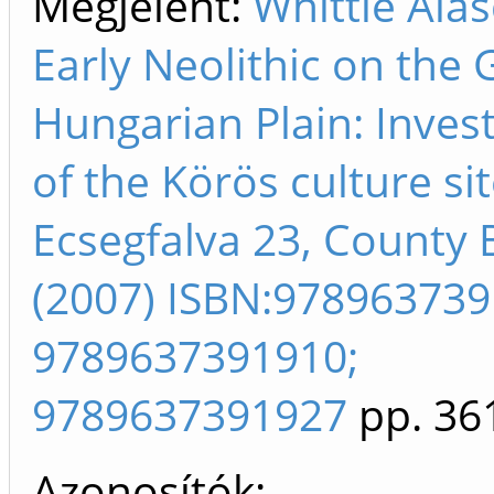
Megjelent:
Whittle Alas
Early Neolithic on the 
Hungarian Plain: Inves
of the Körös culture sit
Ecsegfalva 23, County 
(2007) ISBN:978963739
9789637391910;
9789637391927
pp. 36
Azonosítók