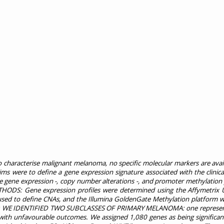
haracterise malignant melanoma, no specific molecular markers are avail
r aims were to define a gene expression signature associated with the clini
e gene expression -, copy number alterations -, and promoter methylation 
. METHODS: Gene expression profiles were determined using the Affymetrix
d to define CNAs, and the Illumina GoldenGate Methylation platform w
ULTS: WE IDENTIFIED TWO SUBCLASSES OF PRIMARY MELANOMA: one represen
 with unfavourable outcomes. We assigned 1,080 genes as being significant