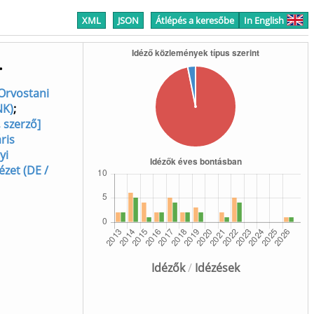
XML
JSON
Átlépés a keresőbe
In English
.
 Orvostani
NK)
;
 szerző]
ris
yi
ézet (DE /
Idézők
/
Idézések