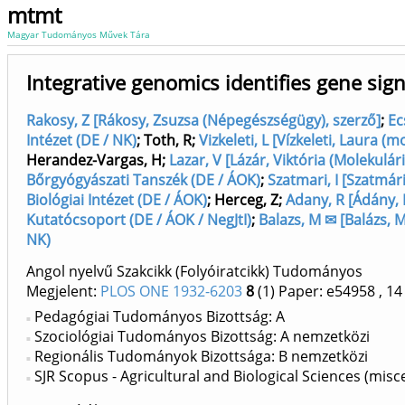
mtmt
Magyar Tudományos Művek Tára
Integrative genomics identifies gene si
Rakosy, Z [Rákosy, Zsuzsa (Népegészségügy), szerző]
;
Ec
Intézet (DE / NK)
;
Toth, R
;
Vizkeleti, L [Vízkeleti, Laura (
Herandez-Vargas, H
;
Lazar, V [Lázár, Viktória (Molekulári
Bőrgyógyászati Tanszék (DE / ÁOK)
;
Szatmari, I [Szatmári
Biológiai Intézet (DE / ÁOK)
;
Herceg, Z
;
Adany, R [Ádány,
Kutatócsoport (DE / ÁOK / NegJtI)
;
Balazs, M ✉ [Balázs, 
NK)
Angol nyelvű Szakcikk (Folyóiratcikk) Tudományos
Megjelent:
PLOS ONE 1932-6203
8
(1)
Paper: e54958
, 14
Pedagógiai Tudományos Bizottság: A
Szociológiai Tudományos Bizottság: A nemzetközi
Regionális Tudományok Bizottsága: B nemzetközi
SJR Scopus - Agricultural and Biological Sciences (misc