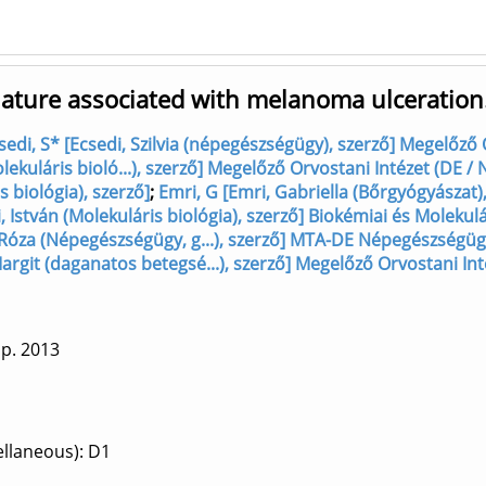
gnature associated with melanoma ulceration
sedi, S* [Ecsedi, Szilvia (népegészségügy), szerző] Megelőző
molekuláris bioló...), szerző] Megelőző Orvostani Intézet (DE / 
s biológia), szerző]
;
Emri, G [Emri, Gabriella (Bőrgyógyászat),
, István (Molekuláris biológia), szerző] Biokémiai és Molekulá
 Róza (Népegészségügy, g...), szerző] MTA-DE Népegészségüg
Margit (daganatos betegsé...), szerző] Megelőző Orvostani Int
 p.
2013
ellaneous): D1