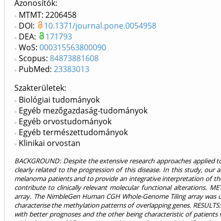
Azonosítók
MTMT: 2206458
DOI:
10.1371/journal.pone.0054958
DEA:
171793
WoS:
000315563800090
Scopus:
84873881608
PubMed:
23383013
Szakterületek:
Biológiai tudományok
Egyéb mezőgazdaság-tudományok
Egyéb orvostudományok
Egyéb természettudományok
Klinikai orvostan
BACKGROUND: Despite the extensive research approaches applied to c
clearly related to the progression of this disease. In this study, ou
melanoma patients and to provide an integrative interpretation of th
contribute to clinically relevant molecular functional alterations
array. The NimbleGen Human CGH Whole-Genome Tiling array was use
characterise the methylation patterns of overlapping genes. RES
with better prognoses and the other being characteristic of patients