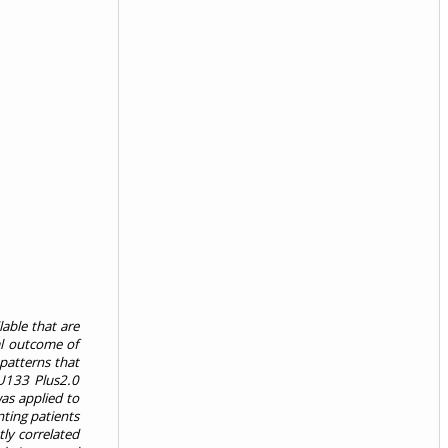
able that are
cal outcome of
patterns that
 U133 Plus2.0
as applied to
ting patients
ly correlated