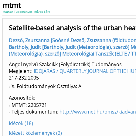
mtmt
Magyar Tudományos Művek Tára
Satellite-based analysis of the urban heat
Dezső, Zsuzsanna [Soósné Dezső, Zsuzsanna (földtudomán
Bartholy, Judit [Bartholy, Judit (Meteorológia), szerző] M
(Meteorológia), szerző] Meteorológiai Tanszék (ELTE / TT
Angol nyelvű Szakcikk (Folyóiratcikk) Tudományos
Megjelent:
IDŐJÁRÁS / QUARTERLY JOURNAL OF THE HU
217-232
2005
X. Földtudományok Osztálya: A
Azonosítók
MTMT: 2205721
Teljes dokumentum:
http://www.met.hu/omsz/kiadvan
Idézők (18)
Idézett közlemények (2)