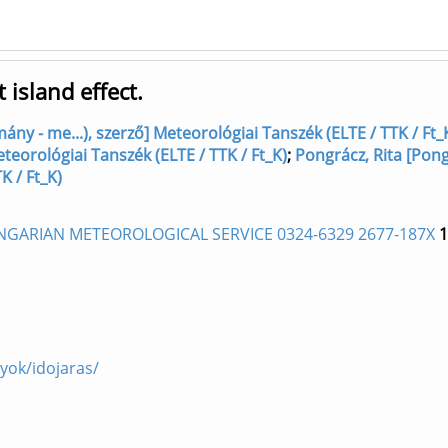
 island effect.
y - me...), szerző] Meteorológiai Tanszék (ELTE / TTK / Ft_
eteorológiai Tanszék (ELTE / TTK / Ft_K)
;
Pongrácz, Rita [Pong
K / Ft_K)
NGARIAN METEOROLOGICAL SERVICE 0324-6329 2677-187X
1
yok/idojaras/