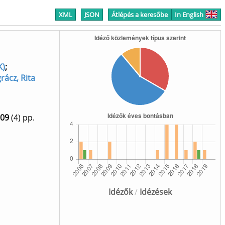
XML
JSON
Átlépés a keresőbe
In English
K)
;
rácz, Rita
09
(4)
pp.
Idézők
/
Idézések