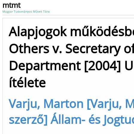
mtmt
Magyar Tudományos Művek Tára
Alapjogok működésbe
Others v. Secretary o
Department [2004] U
ítélete
Varju, Marton [Varju, M
szerző] Állam- és Jogt