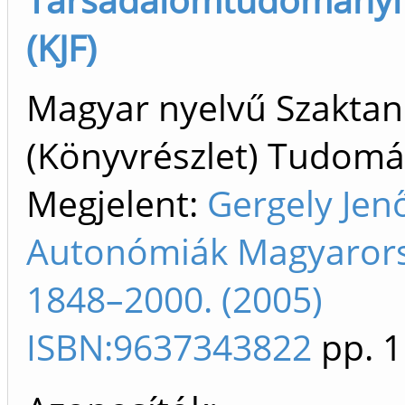
(KJF)
Magyar nyelvű Szakta
(Könyvrészlet) Tudom
Megjelent:
Gergely Jen
Autonómiák Magyaror
1848–2000. (2005)
ISBN:9637343822
pp. 1