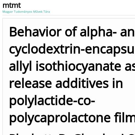
mtmt
Magyar Tudományos Művek Tára
Behavior of alpha- an
cyclodextrin-encapsu
allyl isothiocyanate a
release additives in
polylactide-co-
polycaprolactone fil