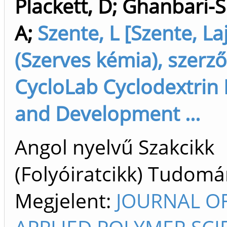
Plackett, D
;
Ghanbari-Si
A
;
Szente, L [Szente, La
(Szerves kémia), szerző
CycloLab Cyclodextrin
and Development ...
Angol nyelvű Szakcikk
(Folyóiratcikk) Tudom
Megjelent:
JOURNAL O