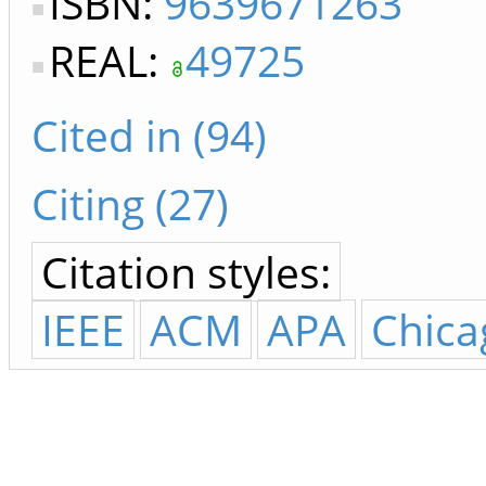
ISBN:
9639671263
REAL:
49725
Cited in (94)
Citing (27)
Citation styles:
IEEE
ACM
APA
Chica