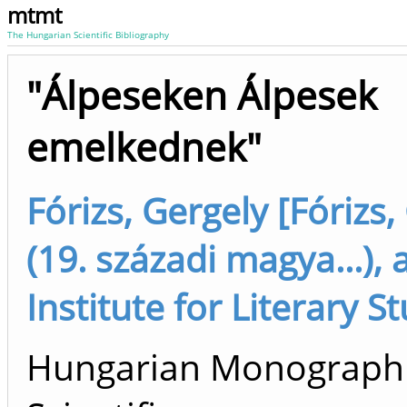
mtmt
The Hungarian Scientific Bibliography
"Álpeseken Álpesek
emelkednek"
Fórizs, Gergely [Fórizs,
(19. századi magya...), 
Institute for Literary S
Hungarian Monograph 