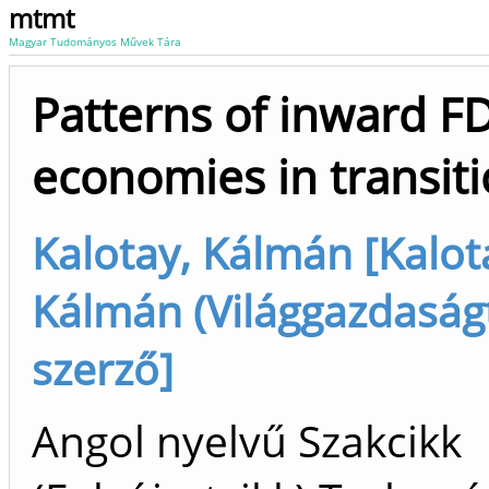
mtmt
Magyar Tudományos Művek Tára
Patterns of inward FD
economies in transit
Kalotay, Kálmán [Kalot
Kálmán (Világgazdaság
szerző]
Angol nyelvű Szakcikk