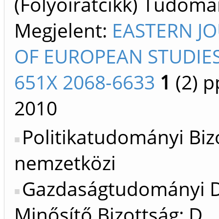
(Folyóiratcikk) Tudom
Megjelent:
EASTERN J
OF EUROPEAN STUDIES
651X 2068-6633
1
(2)
pp
2010
Politikatudományi Biz
nemzetközi
Gazdaságtudományi D
Minősítő Bizottság: D