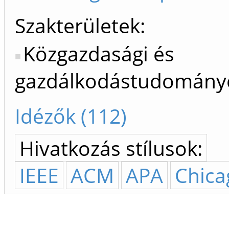
Szakterületek:
Közgazdasági és
gazdálkodástudomány
Idézők (112)
Hivatkozás stílusok:
IEEE
ACM
APA
Chica