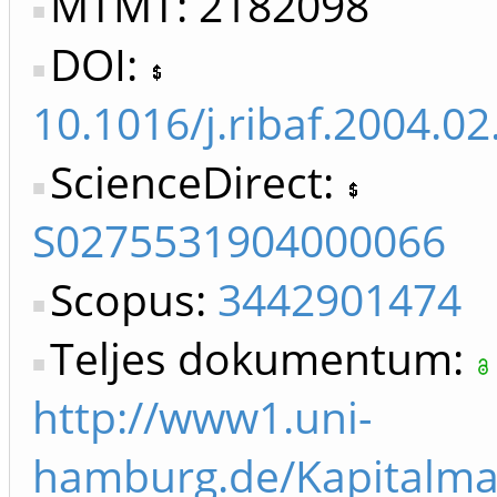
MTMT: 2182098
DOI:
10.1016/j.ribaf.2004.02
ScienceDirect:
S0275531904000066
Scopus:
3442901474
Teljes dokumentum:
http://www1.uni-
hamburg.de/Kapitalma