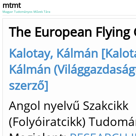
mtmt
Magyar Tudományos Művek Tára
The European Flying
Kalotay, Kálmán [Kalot
Kálmán (Világgazdaság
szerző]
Angol nyelvű Szakcikk
(Folyóiratcikk) Tudom