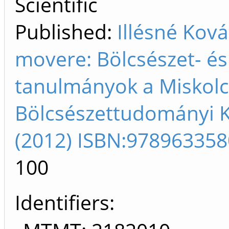
Scientific
Published:
Illésné Kov
movere: Bölcsészet- é
tanulmányok a Miskolc
Bölcsészettudományi K
(2012) ISBN:97896335
100
Identifiers