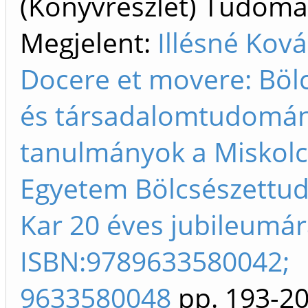
(Könyvrészlet) Tudom
Megjelent:
Illésné Ková
Docere et movere: Bölc
és társadalomtudomán
tanulmányok a Miskolc
Egyetem Bölcsészettu
Kar 20 éves jubileumár
ISBN:9789633580042;
9633580048
pp. 193-2