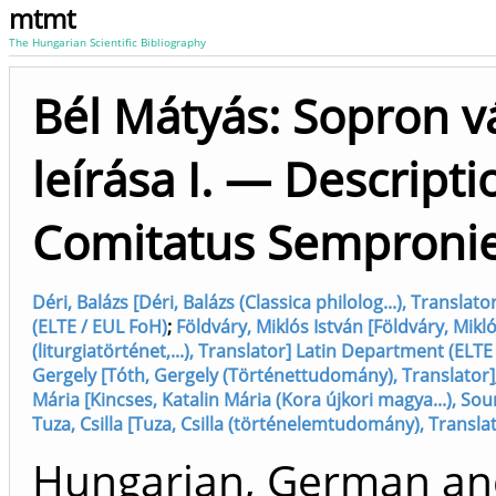
mtmt
The Hungarian Scientific Bibliography
Bél Mátyás: Sopron 
leírása I. — Descripti
Comitatus Sempronien
Déri, Balázs [Déri, Balázs (Classica philolog...), Transla
(ELTE / EUL FoH)
;
Földváry, Miklós István [Földváry, Mikl
(liturgiatörténet,...), Translator] Latin Department (ELTE
Gergely [Tóth, Gergely (Történettudomány), Translator]
Mária [Kincses, Katalin Mária (Kora újkori magya...), Sou
Tuza, Csilla [Tuza, Csilla (történelemtudomány), Transla
Hungarian, German an