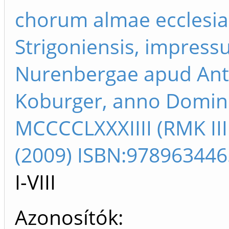
chorum almae ecclesi
Strigoniensis, impres
Nurenbergae apud An
Koburger, anno Domin
MCCCCLXXXIIII (RMK III 
(2009) ISBN:97896344
I-VIII
Azonosítók