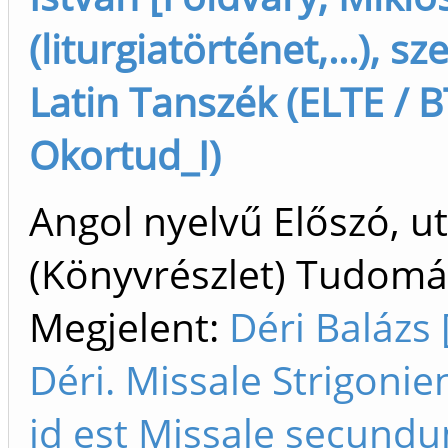
(liturgiatörténet,...), sz
Latin Tanszék (ELTE / B
Okortud_I)
Angol nyelvű Előszó, u
(Könyvrészlet) Tudom
Megjelent:
Déri Balázs 
Déri. Missale Strigonie
id est Missale secund