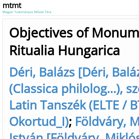
mtmt
Magyar Tudományos Művek Tára
Objectives of Monu
Ritualia Hungarica
Déri, Balázs [Déri, Balá
(Classica philolog...), s
Latin Tanszék (ELTE / B
Okortud_I)
;
Földváry, M
István [Földváry, Mikló