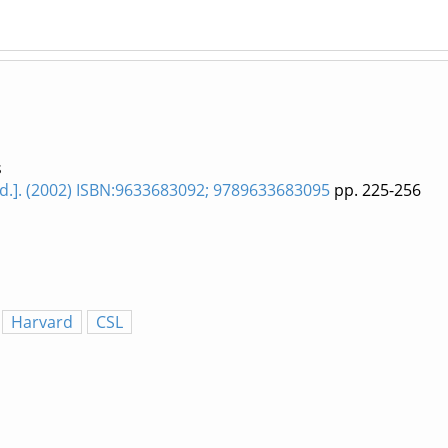
s
kiad.]. (2002) ISBN:9633683092; 9789633683095
pp. 225-256
Harvard
CSL