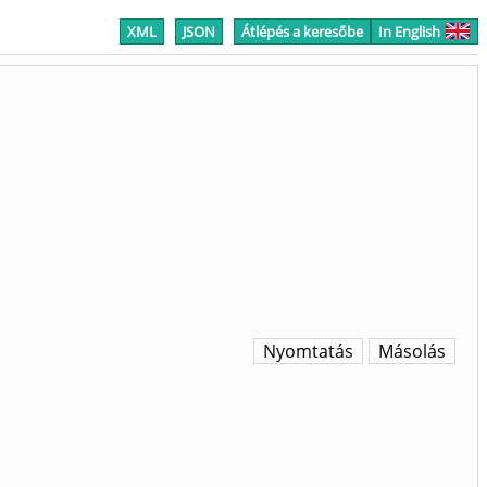
XML
JSON
Átlépés a keresőbe
In English
Nyomtatás
Másolás