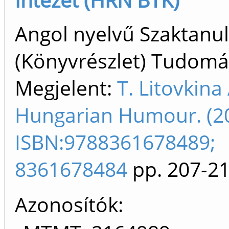
Angol nyelvű Szaktan
(Könyvrészlet) Tudom
Megjelent:
T. Litovkina
Hungarian Humour. (2
ISBN:9788361678489;
8361678484
pp. 207-2
Azonosítók