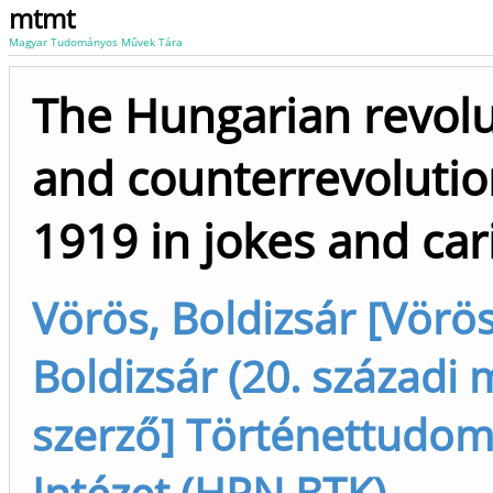
mtmt
Magyar Tudományos Művek Tára
The Hungarian revolu
and counterrevolutio
1919 in jokes and car
Vörös, Boldizsár [Vörös
Boldizsár (20. századi m
szerző] Történettudom
Intézet (HRN BTK)