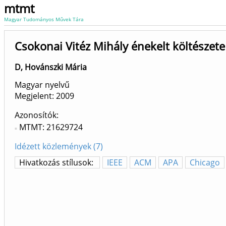
mtmt
Magyar Tudományos Művek Tára
Csokonai Vitéz Mihály énekelt költészete
D, Hovánszki Mária
Magyar nyelvű
Megjelent:
2009
Azonosítók
MTMT: 21629724
Idézett közlemények (7)
Hivatkozás stílusok:
IEEE
ACM
APA
Chicago