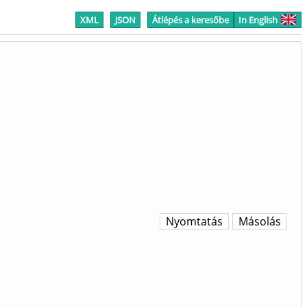
XML
JSON
Átlépés a keresőbe
In English
Nyomtatás
Másolás