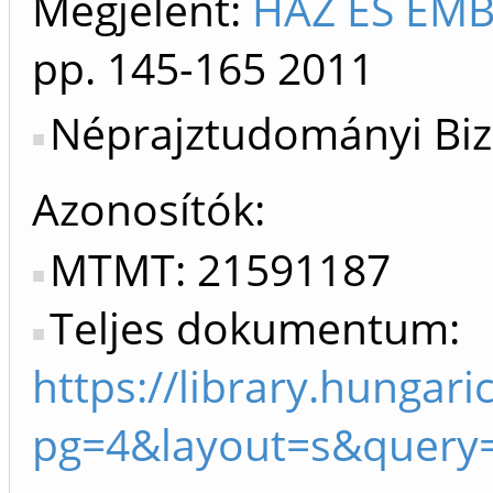
Megjelent:
HÁZ ÉS EMB
pp. 145-165
2011
Néprajztudományi Biz
Azonosítók
MTMT: 21591187
Teljes dokumentum:
https://library.hunga
pg=4&layout=s&query