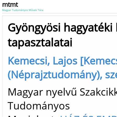
mtmt
Magyar Tudományos Művek Tára
Gyöngyösi hagyatéki 
tapasztalatai
Kemecsi, Lajos [Kemecs
(Néprajztudomány), sz
Magyar nyelvű Szakcikk 
Tudományos