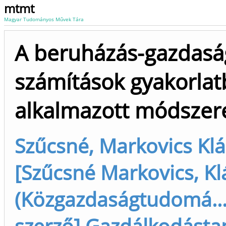
mtmt
Magyar Tudományos Művek Tára
A beruházás-gazdasá
számítások gyakorla
alkalmazott módszer
Szűcsné, Markovics Klá
[Szűcsné Markovics, Kl
(Közgazdaságtudomá...
szerző] Gazdálkodástan