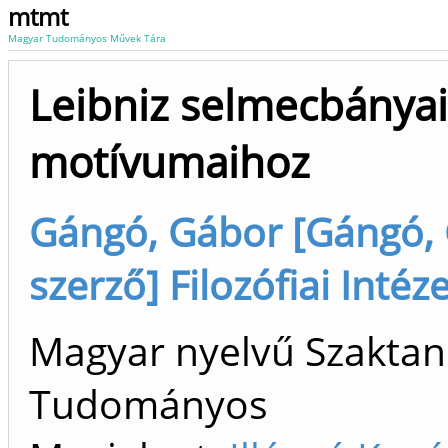
mtmt
Magyar Tudományos Művek Tára
Leibniz selmecbányai
motívumaihoz
Gángó, Gábor [Gángó, G
szerző] Filozófiai Inté
Magyar nyelvű Szaktan
Tudományos