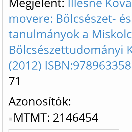
Megjelent:
Illésné Kov
movere: Bölcsészet- é
tanulmányok a Miskolc
Bölcsészettudományi K
(2012) ISBN:97896335
71
Azonosítók
MTMT: 2146454