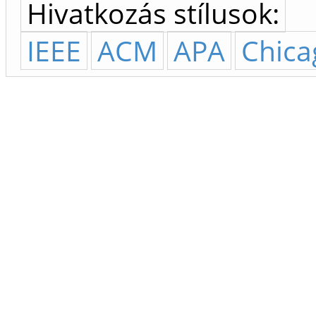
Hivatkozás stílusok:
IEEE
ACM
APA
Chica