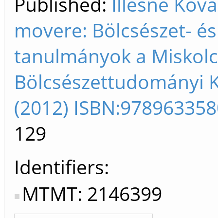
Published:
Illésné Kov
movere: Bölcsészet- é
tanulmányok a Miskolc
Bölcsészettudományi K
(2012) ISBN:97896335
129
Identifiers
MTMT: 2146399