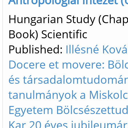
Hungarian Study (Chap
Book) Scientific
Published:
Illésné Ková
Docere et movere: Bölc
és társadalomtudomán
tanulmányok a Miskolc
Egyetem Bölcsészettu
Kar 20 éves jubileumár