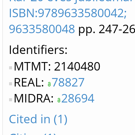
ISBN:9789633580042;
9633580048
pp. 247-2
Identifiers
MTMT: 2140480
REAL:
78827
MIDRA:
28694
Cited in (1)