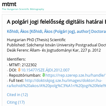
mtmt
The Hungarian Scientific Bibliography
A polgári jogi felelősség digitális határa
Kőhidi, Ákos [Kőhidi, Ákos (Polgári jog), author] Doctora
Hungarian PhD (Thesis) Scientific
Published: Széchenyi István University Postgradual Doct
Deák Ferenc Állam- és Jogtudományi Kar, 227 p.
2012
Identifiers
MTMT: 2122302
DOI:
10.15477/SZE.ÁJDI.2012.007
Repozitóriumban:
https://rep.szerep.sze.hu/handle
Full text:
http://doktiskjog.sze.hu/images/doktori.hu-
ra/kohidi%20akos/A%20polg%C3%A1ri%20jogi%20fel
Cited in (12)
Citing (17)