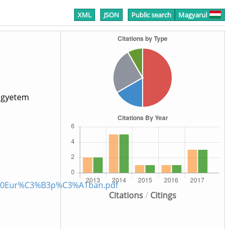
XML
JSON
Public search
Magyarul
 Egyetem
%20Eur%C3%B3p%C3%A1ban.pdf
Citations
/
Citings