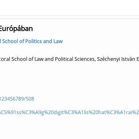
i Európában
l School of Politics and Law
oral School of Law and Political Sciences, Széchenyi István
/123456789/508
el%C5%91ss%C3%A9g%20digit%C3%A1lis%20hat%C3%A1rai