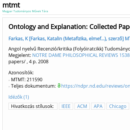
mtmt
Magyar Tudományos Művek Tára
Ontology and Explanation: Collected Pap
Farkas, K [Farkas, Katalin (Metafizika, elmef...), szerző]
Angol nyelvű Recenzió/kritika (Folyóiratcikk) Tudomány
Megjelent:
NOTRE DAME PHILOSOPHICAL REVIEWS 1538
papers/
, 4 p.
2008
Azonosítók
MTMT: 211590
Teljes dokumentum:
https://ndpr.nd.edu/reviews/on
Idézők (1)
Hivatkozás stílusok:
IEEE
ACM
APA
Chicago