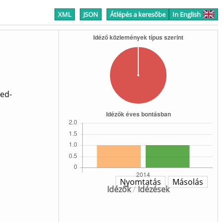
XML
JSON
Átlépés a keresőbe
In English
ted-
Nyomtatás
Másolás
Idézők
/
Idézések