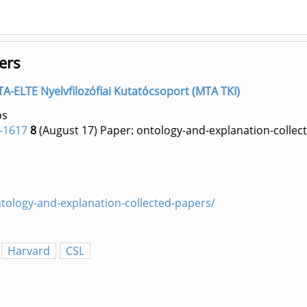
ers
 MTA-ELTE Nyelvfilozófiai Kutatócsoport (MTA TKI)
os
-1617
8
(August 17)
Paper: ontology-and-explanation-collec
tology-and-explanation-collected-papers/
Harvard
CSL