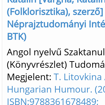
(Folklorisztika), szerző]
Néprajztudományi Inté
BTK)
Angol nyelvű Szaktan
(Könyvrészlet) Tudom
Megjelent:
T. Litovkina
Hungarian Humour. (2
ISBN:9788361678489;