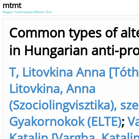
mtmt
Magyar Tudományos Művek Tára
Common types of alt
in Hungarian anti-pr
T, Litovkina Anna [Tót
Litovkina, Anna
(Szociolingvisztika), sz
Gyakornokok (ELTE)
;
V
Katalin [Vargha, Katali