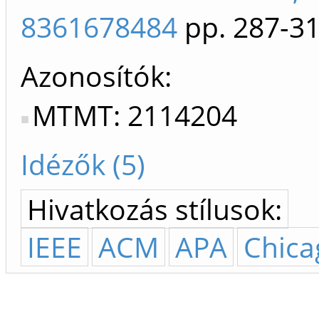
8361678484
pp. 287-3
Azonosítók
MTMT: 2114204
Idézők (5)
Hivatkozás stílusok:
IEEE
ACM
APA
Chica