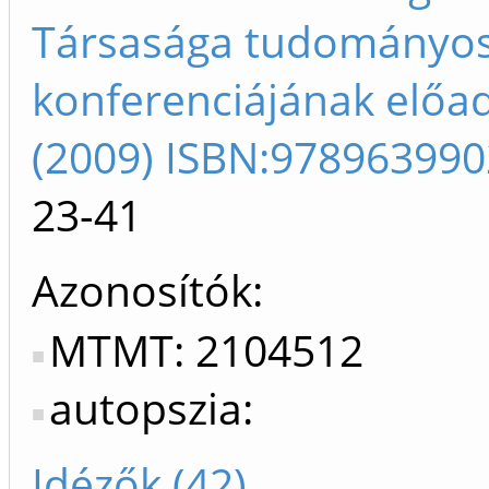
Társasága tudományo
konferenciájának előad
(2009) ISBN:97896399
23-41
Azonosítók
MTMT: 2104512
autopszia:
Idézők (42)