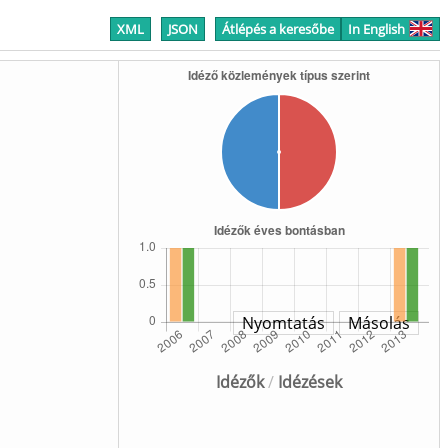
XML
JSON
Átlépés a keresőbe
In English
Nyomtatás
Másolás
Idézők
/
Idézések