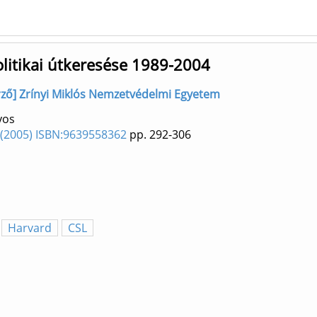
olitikai útkeresése 1989-2004
zerző] Zrínyi Miklós Nemzetvédelmi Egyetem
yos
 (2005) ISBN:9639558362
pp. 292-306
Harvard
CSL