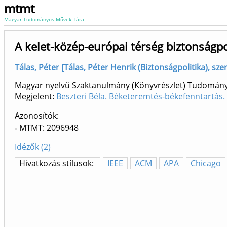
mtmt
Magyar Tudományos Művek Tára
A kelet-közép-európai térség biztonságp
Tálas, Péter [Tálas, Péter Henrik (Biztonságpolitika), s
Magyar nyelvű Szaktanulmány (Könyvrészlet) Tudomán
Megjelent:
Beszteri Béla. Béketeremtés-békefenntartás.
Azonosítók
MTMT: 2096948
Idézők (2)
Hivatkozás stílusok:
IEEE
ACM
APA
Chicago