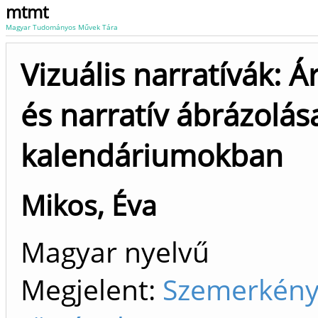
mtmt
Magyar Tudományos Művek Tára
Vizuális narratívák: 
és narratív ábrázolás
kalendáriumokban
Mikos, Éva
Magyar nyelvű
Megjelent:
Szemerkényi