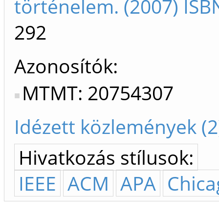
történelem. (2007) IS
292
Azonosítók
MTMT: 20754307
Idézett közlemények (2
Hivatkozás stílusok:
IEEE
ACM
APA
Chica