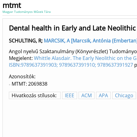
mtmt
Magyar Tudományos Művek Tára
Dental health in Early and Late Neolithi
SCHULTING, R
;
MARCSIK, A [Marcsik, Antónia (Embertan),
Angol nyelvű Szaktanulmány (Könyvrészlet) Tudományo
Megjelent:
Whittle Alasdair. The Early Neolithic on the 
ISBN:9789637391903; 9789637391910; 9789637391927
p
Azonosítók
MTMT: 2069838
Hivatkozás stílusok:
IEEE
ACM
APA
Chicago