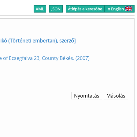
XML
JSON
Átlépés a keresőbe
In English
ldikó (Történeti embertan), szerző]
e of Ecsegfalva 23, County Békés. (2007)
Nyomtatás
Másolás