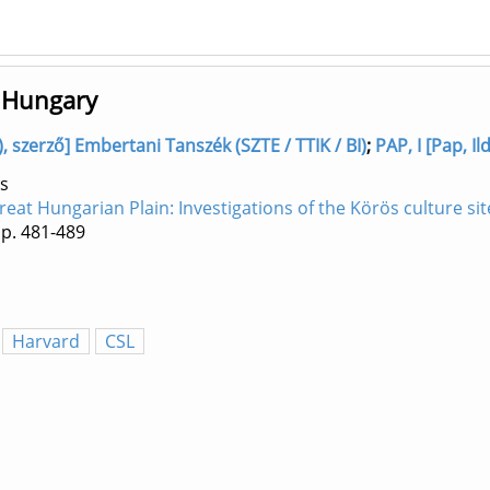
c Hungary
 szerző] Embertani Tanszék (SZTE / TTIK / BI)
;
PAP, I [Pap, I
s
Great Hungarian Plain: Investigations of the Körös culture sit
p. 481-489
Harvard
CSL