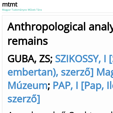
mtmt
Magyar Tudományos Művek Tára
Anthropological analy
remains
GUBA, ZS
;
SZIKOSSY, I [
embertan), szerző] M
Múzeum
;
PAP, I [Pap, 
szerző]