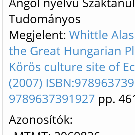
Angol nyelvű Szaktanu
Tudományos
Megjelent:
Whittle Alas
the Great Hungarian Pla
Körös culture site of E
(2007) ISBN:97896373
9789637391927
pp. 46
Azonosítók