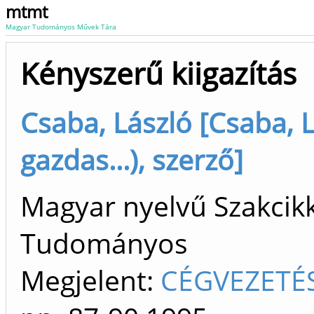
mtmt
Magyar Tudományos Művek Tára
Kényszerű kiigazítás
Csaba, László [Csaba, 
gazdas...), szerző]
Magyar nyelvű Szakcikk 
Tudományos
Megjelent:
CÉGVEZETÉS