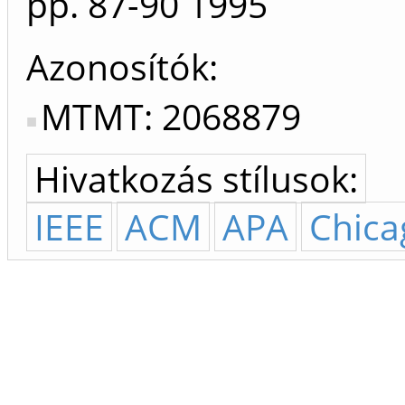
pp. 87-90
1995
Azonosítók
MTMT: 2068879
Hivatkozás stílusok:
IEEE
ACM
APA
Chica