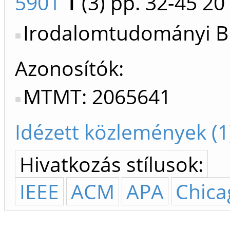
5901
1
(3)
pp. 32-45
20
Irodalomtudományi Bi
Azonosítók
MTMT: 2065641
Idézett közlemények (1
Hivatkozás stílusok:
IEEE
ACM
APA
Chica