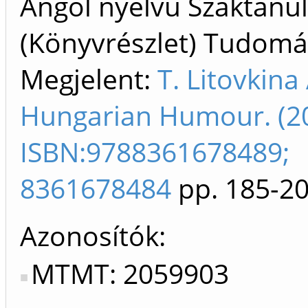
Angol nyelvű Szaktan
(Könyvrészlet) Tudom
Megjelent:
T. Litovkina
Hungarian Humour. (2
ISBN:9788361678489;
8361678484
pp. 185-2
Azonosítók
MTMT: 2059903