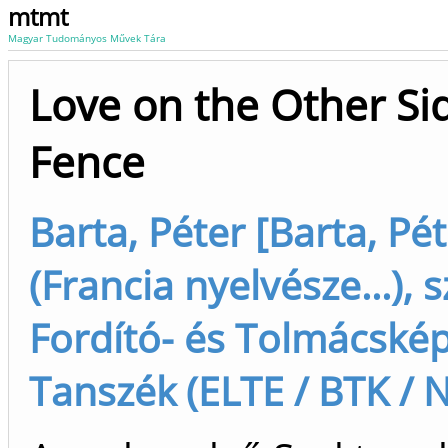
mtmt
Magyar Tudományos Művek Tára
Love on the Other Sid
Fence
Barta, Péter [Barta, Pé
(Francia nyelvésze...), 
Fordító- és Tolmácské
Tanszék (ELTE / BTK / 