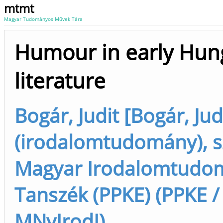
mtmt
Magyar Tudományos Művek Tára
Humour in early Hun
literature
Bogár, Judit [Bogár, Jud
(irodalomtudomány), s
Magyar Irodalomtudo
Tanszék (PPKE) (PPKE /
MNyIrodI)