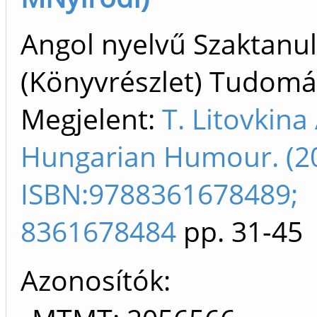
Angol nyelvű Szaktan
(Könyvrészlet) Tudom
Megjelent:
T. Litovkina
Hungarian Humour. (2
ISBN:9788361678489;
8361678484
pp. 31-45
Azonosítók