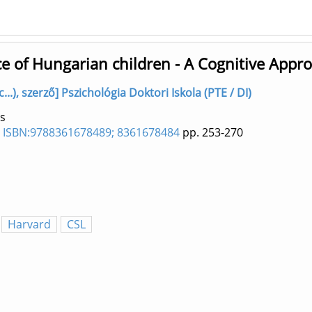
of Hungarian children - A Cognitive Appr
..), szerző] Pszichológia Doktori Iskola (PTE / DI)
s
2) ISBN:9788361678489; 8361678484
pp. 253-270
Harvard
CSL