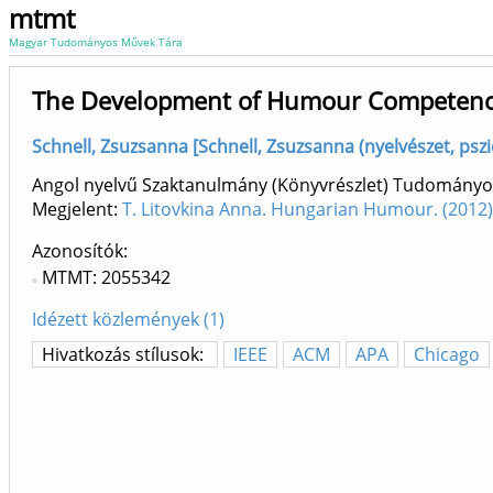
mtmt
Magyar Tudományos Művek Tára
The Development of Humour Competence 
Schnell, Zsuzsanna [Schnell, Zsuzsanna (nyelvészet, pszic.
Angol nyelvű Szaktanulmány (Könyvrészlet) Tudományo
Megjelent:
T. Litovkina Anna. Hungarian Humour. (201
Azonosítók
MTMT: 2055342
Idézett közlemények (1)
Hivatkozás stílusok:
IEEE
ACM
APA
Chicago