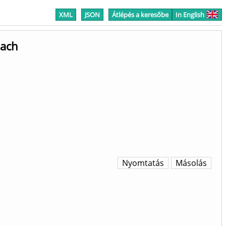
XML
JSON
Átlépés a keresőbe
In English
oach
Nyomtatás
Másolás