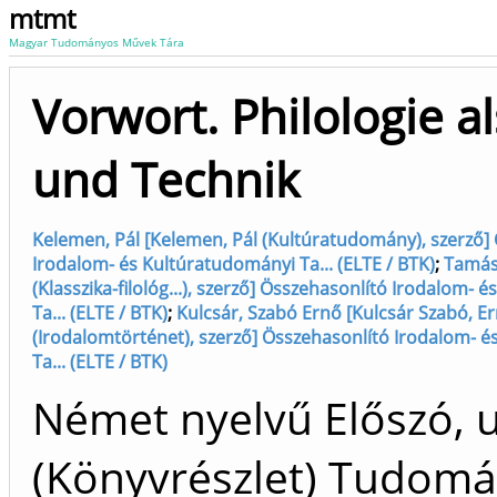
mtmt
Magyar Tudományos Művek Tára
Vorwort. Philologie al
und Technik
Kelemen, Pál [Kelemen, Pál (Kultúratudomány), szerző]
Irodalom- és Kultúratudományi Ta... (ELTE / BTK)
;
Tamás,
(Klasszika-filológ...), szerző] Összehasonlító Irodalom-
Ta... (ELTE / BTK)
;
Kulcsár, Szabó Ernő [Kulcsár Szabó, E
(Irodalomtörténet), szerző] Összehasonlító Irodalom- 
Ta... (ELTE / BTK)
Német nyelvű Előszó, 
(Könyvrészlet) Tudom