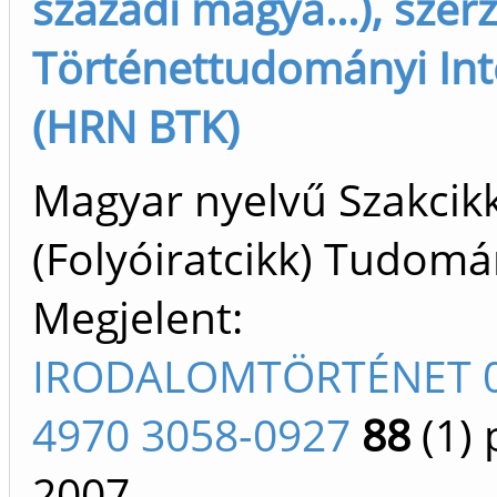
századi magya...), szer
Történettudományi Int
(HRN BTK)
Magyar nyelvű Szakcik
(Folyóiratcikk) Tudom
Megjelent:
IRODALOMTÖRTÉNET 0
4970 3058-0927
88
(1)
p
2007