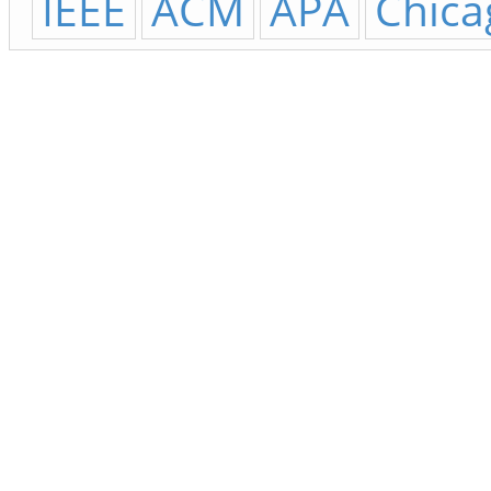
IEEE
ACM
APA
Chica