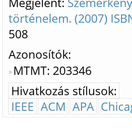
Megjelent:
Szemerkényi
történelem. (2007) IS
508
Azonosítók
MTMT: 203346
Hivatkozás stílusok:
IEEE
ACM
APA
Chica