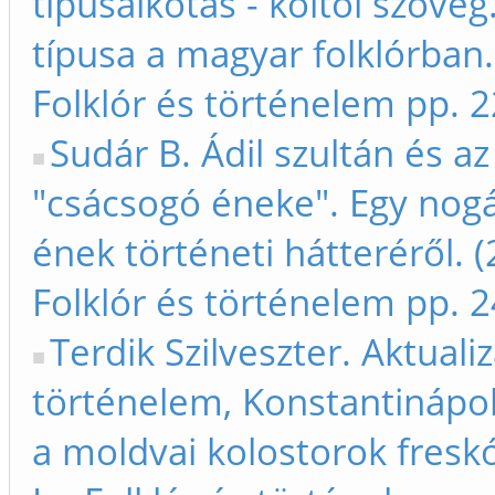
típusalkotás - költői szöveg
típusa a magyar folklórban.
Folklór és történelem pp. 
Sudár B. Ádil szultán és az
"csácsogó éneke". Egy nogá
ének történeti hátteréről. (
Folklór és történelem pp. 
Terdik Szilveszter. Aktualiz
történelem, Konstantinápo
a moldvai kolostorok freskó