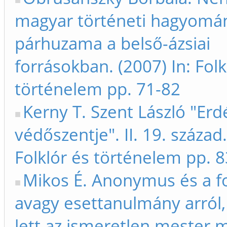
magyar történeti hagyomá
párhuzama a belső-ázsiai
forrásokban. (2007) In: Folk
történelem pp. 71-82
Kerny T. Szent László "Erd
védőszentje". II. 19. század.
Folklór és történelem pp. 
Mikos É. Anonymus és a fo
avagy esettanulmány arról
lett az ismeretlen mester 