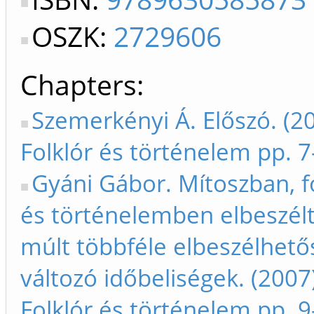
OSZK:
2729606
Chapters
Szemerkényi Á. Előszó. (20
Folklór és történelem pp. 7
Gyáni Gábor. Mítoszban, f
és történelemben elbeszélt
múlt többféle elbeszélhető
változó időbeliségek. (2007)
Folklór és történelem pp. 9