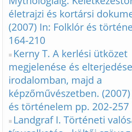
Mythologiáig. Keletkezéstör
életrajzi és kortársi doku
(2007) In: Folklór és törté
164-210
Kerny T. A kerlési ütközet
megjelenése és elterjedése
irodalomban, majd a
képzőművészetben. (2007) I
és történelem pp. 202-257
Landgraf I. Történeti valós