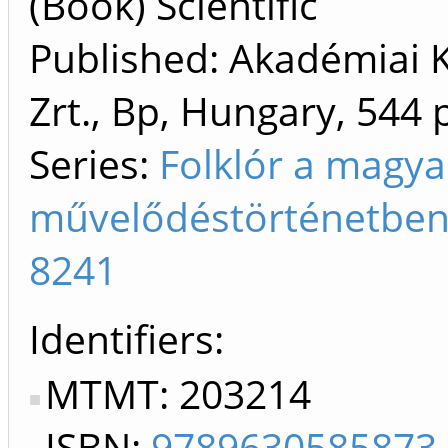
(Book) Scientific
Published: Akadémiai 
Zrt., Bp, Hungary, 544 
Series:
Folklór a magya
művelődéstörténetben
8241
Identifiers
MTMT: 203214
ISBN:
9789630585873