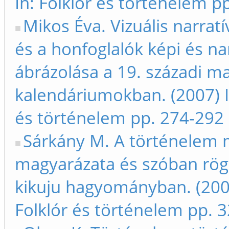
In: Folklór és történelem p
Mikos Éva. Vizuális narrat
és a honfoglalók képi és na
ábrázolása a 19. századi m
kalendáriumokban. (2007) I
és történelem pp. 274-292
Sárkány M. A történelem 
magyarázata és szóban rög
kikuju hagyományban. (2007
Folklór és történelem pp. 