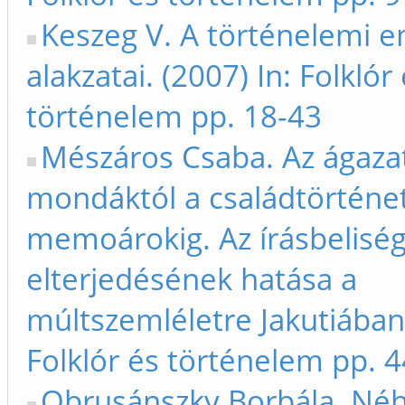
Keszeg V. A történelemi 
alakzatai. (2007) In: Folklór
történelem pp. 18-43
Mészáros Csaba. Az ágazat
mondáktól a családtörténet
memoárokig. Az írásbelisé
elterjedésének hatása a
múltszemléletre Jakutiában.
Folklór és történelem pp. 
Obrusánszky Borbála. Né