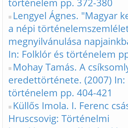
történelem pp. 372-380
Lengyel Ágnes. "Magyar ke
a népi történelemszemlélet
megnyilvánulása napjainkb
In: Folklór és történelem p
Mohay Tamás. A csíksoml
eredettörténete. (2007) In: 
történelem pp. 404-421
Küllős Imola. I. Ferenc csá
Hruscsovig: Történelmi