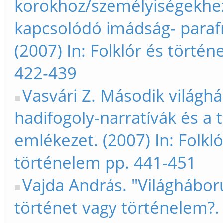
korokhoz/személyiségekhe
kapcsolódó imádság- parafr
(2007) In: Folklór és törté
422-439
Vasvári Z. Második világh
hadifogoly-narratívák és a 
emlékezet. (2007) In: Folkló
történelem pp. 441-451
Vajda András. "Világhábor
történet vagy történelem?. 