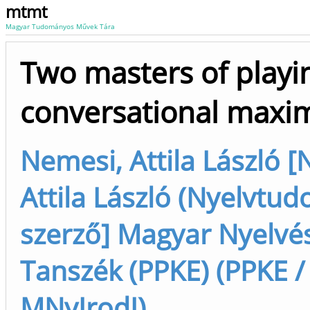
mtmt
Magyar Tudományos Művek Tára
Two masters of playi
conversational maxi
Nemesi, Attila László 
Attila László (Nyelvtu
szerző] Magyar Nyelvés
Tanszék (PPKE) (PPKE /
MNyIrodI)