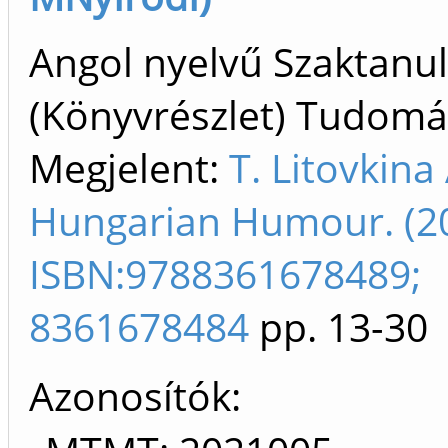
Angol nyelvű Szaktan
(Könyvrészlet) Tudom
Megjelent:
T. Litovkina
Hungarian Humour. (2
ISBN:9788361678489;
8361678484
pp. 13-30
Azonosítók