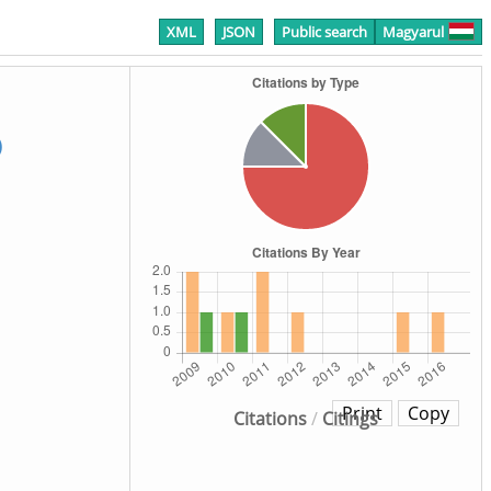
XML
JSON
Public search
Magyarul
)
Print
Copy
Citations
/
Citings