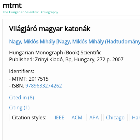
mtmt
The Hungarian Scientific Bibliography
Világjáró magyar katonák
Nagy, Miklós Mihály [Nagy, Miklós Mihály (Hadtudomány, 
Hungarian Monograph (Book) Scientific
Published: Zrínyi Kiadó, Bp, Hungary, 272 p.
2007
Identifiers
MTMT: 2017515
ISBN:
9789633274262
Cited in (8)
Citing (1)
Citation styles:
IEEE
ACM
APA
Chicago
Ha