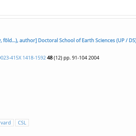
föld...), author] Doctoral School of Earth Sciences (UP / DS
0023-415X 1418-1592
48
(12)
pp. 91-104
2004
rvard
CSL