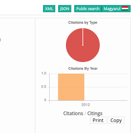
XML
JSON
Public search
Magyarul
)
Citations
/
Citings
Print
Copy