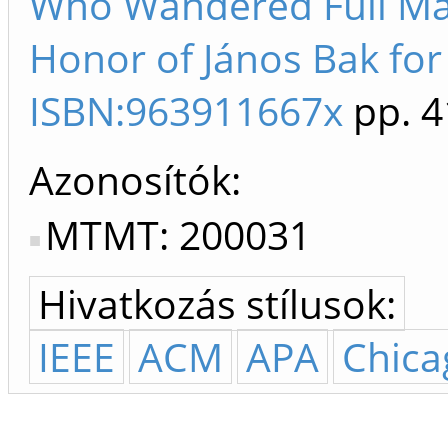
Who Wandered Full Many
Honor of János Bak for 
ISBN:963911667x
pp. 4
Azonosítók
MTMT: 200031
Hivatkozás stílusok:
IEEE
ACM
APA
Chica