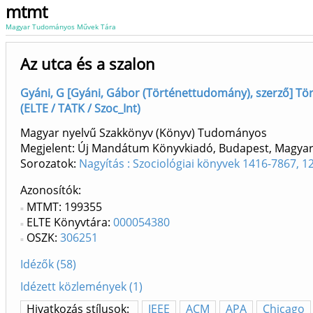
mtmt
Magyar Tudományos Művek Tára
Az utca és a szalon
Gyáni, G [Gyáni, Gábor (Történettudomány), szerző] Tör
(ELTE / TATK / Szoc_Int)
Magyar nyelvű Szakkönyv (Könyv) Tudományos
Megjelent: Új Mandátum Könyvkiadó, Budapest, Magyar
Sorozatok:
Nagyítás : Szociológiai könyvek 1416-7867, 1
Azonosítók
MTMT: 199355
ELTE Könyvtára:
000054380
OSZK:
306251
Idézők (58)
Idézett közlemények (1)
Hivatkozás stílusok:
IEEE
ACM
APA
Chicago