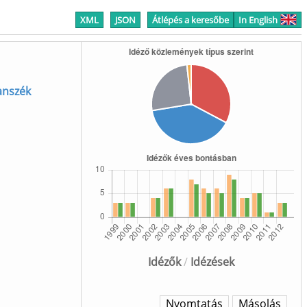
XML
JSON
Átlépés a keresőbe
In English
anszék
Idézők
/
Idézések
Nyomtatás
Másolás