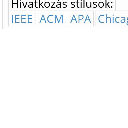
Hivatkozás stílusok:
IEEE
ACM
APA
Chica