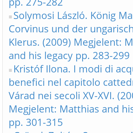
pp. 275-282
Solymosi László. König Ma
Corvinus und der ungarisc
Klerus. (2009) Megjelent: M
and his legacy pp. 283-299
Kristóf Ilona. I modi di ac
benefici nel capitolo catted
Várad nei secoli XV-XVI. (20
Megjelent: Matthias and hi
pp. 301-315