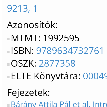
9213, 1
Azonosítók
MTMT: 1992595
ISBN:
9789634732761
OSZK:
2877358
ELTE Könyvtára:
0004
Fejezetek
Bárány Attila Pál et al. Int