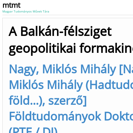
mtmt
Magyar Tudományos Művek Tára
A Balkán-félsziget
geopolitikai formaki
Nagy, Miklós Mihály [N
Miklós Mihály (Hadtu
föld...), szerző]
Földtudományok Doktor
(PTE / DI)