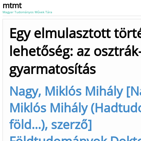
mtmt
Magyar Tudományos Művek Tára
Egy elmulasztott tör
lehetőség: az osztrá
gyarmatosítás
Nagy, Miklós Mihály [N
Miklós Mihály (Hadtu
föld...), szerző]
Földtudományok Doktor