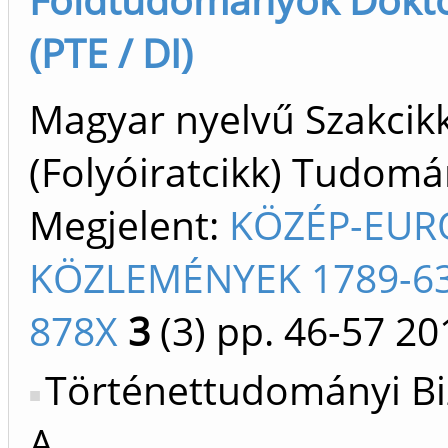
(PTE / DI)
Magyar nyelvű Szakcik
(Folyóiratcikk) Tudom
Megjelent:
KÖZÉP-EUR
KÖZLEMÉNYEK 1789-63
878X
3
(3)
pp. 46-57
20
Történettudományi Bi
A