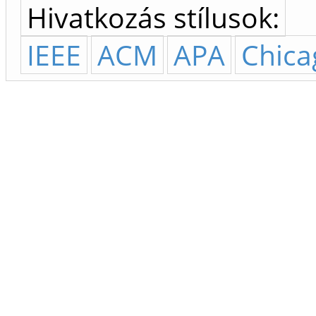
Hivatkozás stílusok:
IEEE
ACM
APA
Chica