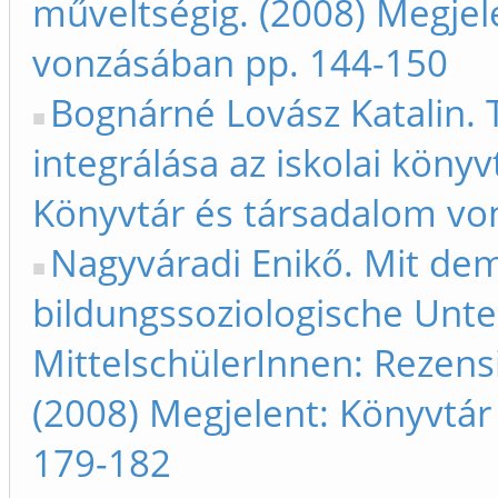
műveltségig. (2008) Megjel
vonzásában pp. 144-150
Bognárné Lovász Katalin
integrálása az iskolai köny
Könyvtár és társadalom vo
Nagyváradi Enikő. Mit de
bildungssoziologische Unt
MittelschülerInnen: Rezens
(2008) Megjelent: Könyvtá
179-182