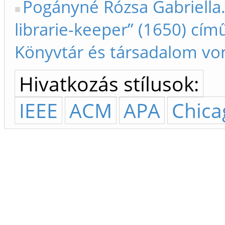
Pogányné Rózsa Gabriella
librarie-keeper” (1650) cím
Könyvtár és társadalom vo
Hivatkozás stílusok:
IEEE
ACM
APA
Chica