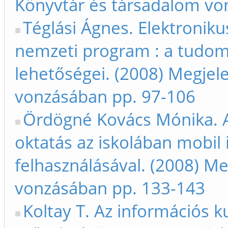
Könyvtár és társadalom vo
Téglási Ágnes. Elektroniku
nemzeti program : a tudomá
lehetőségei. (2008) Megjel
vonzásában pp. 97-106
Ördögné Kovács Mónika. A
oktatás az iskolában mobi
felhasználásával. (2008) M
vonzásában pp. 133-143
Koltay T. Az információs k