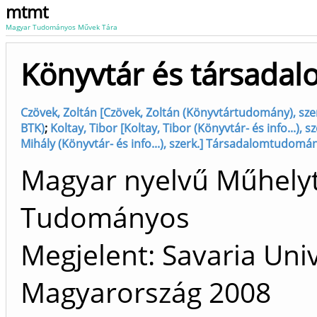
mtmt
Magyar Tudományos Művek Tára
Könyvtár és társada
Czövek, Zoltán [Czövek, Zoltán (Könyvtártudomány), sz
BTK)
;
Koltay, Tibor [Koltay, Tibor (Könyvtár- és info...), s
Mihály (Könyvtár- és info...), szerk.] Társadalomtudomá
Magyar nyelvű Műhely
Tudományos
Megjelent: Savaria Uni
Magyarország
2008