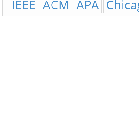
IEEE
ACM
APA
Chica