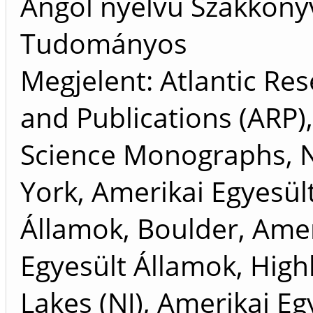
Angol nyelvű Szakköny
Tudományos
Megjelent: Atlantic Re
and Publications (ARP),
Science Monographs, 
York, Amerikai Egyesül
Államok, Boulder, Amer
Egyesült Államok, High
Lakes (NJ), Amerikai Eg