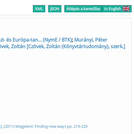
XML
JSON
Átlépés a keresőbe
In English
i- és Európa-tan... (NymE / BTK)
;
Murányi, Péter
vek, Zoltán [Czövek, Zoltán (Könyvtártudomány), szerk.]
ek]. (2011) Megjelent: Finding new ways pp. 219-229