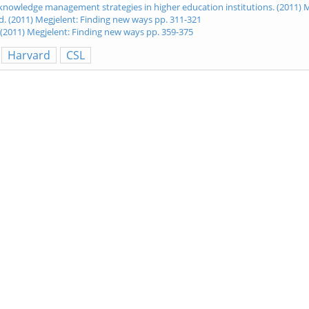
 knowledge management strategies in higher education institutions. (2011) 
d. (2011) Megjelent: Finding new ways pp. 311-321
?. (2011) Megjelent: Finding new ways pp. 359-375
Harvard
CSL