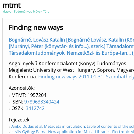
mtmt
Magyar Tudományos Művek Tára
Finding new ways
Bognárné, Lovász Katalin [Bognárné Lovász, Katalin (Kön
[Murányi, Péter (könyvtár- és info...), szerk.] Társada
Társadalomtudományok, Nemzetközi- és Európa-tan... 
Angol nyelvű Konferenciakötet (Könyv) Tudományos
Megjelent: University of West Hungary, Sopron, Magyar
Konferencia:
Finding new ways 2011-01-31 [Szombathel
Azonosítók
MTMT: 1957204
ISBN:
9789633340424
OSZK:
3412742
Fejezetek
Anikó Dudás et al. Metadata in circulation: table of contents of the s
Iszály György Barna. New application for Music Libraries: Electronic 