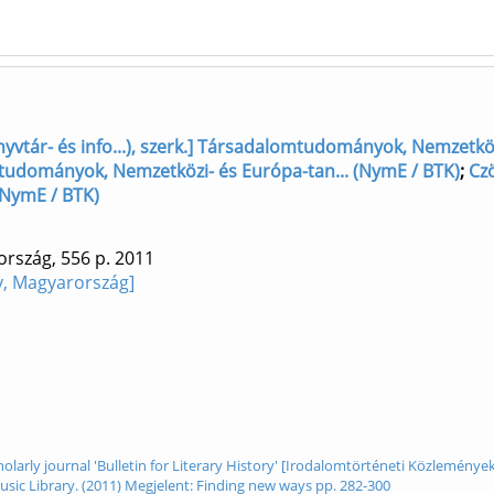
yvtár- és info...), szerk.] Társadalomtudományok, Nemzetköz
lomtudományok, Nemzetközi- és Európa-tan... (NymE / BTK)
;
Czö
(NymE / BTK)
ország, 556 p.
2011
y, Magyarország]
cholarly journal 'Bulletin for Literary History' [Irodalomtörténeti Közlemény
Music Library. (2011) Megjelent: Finding new ways pp. 282-300